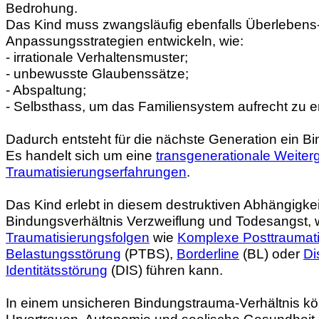
Bedrohung.
Das Kind muss zwangsläufig ebenfalls Überlebens
Anpassungsstrategien entwickeln, wie:
- irrationale Verhaltensmuster;
- unbewusste Glaubenssätze;
- Abspaltung;
- Selbsthass, um das Familiensystem aufrecht zu er
Dadurch entsteht für die nächste Generation ein B
Es handelt sich um eine
transgenerationale Weiter
Traumatisierungserfahrungen
.
Das Kind erlebt in diesem destruktiven Abhängigkei
Bindungsverhältnis Verzweiflung und Todesangst, 
Traumatisierungsfolgen
wie
Komplexe Posttraumat
Belastungsstörung
(PTBS),
Borderline
(BL) oder
Di
Identitätsstörung
(DIS) führen kann.
In einem unsicheren Bindungstrauma-Verhältnis k
Urvertrauen, Autonomie und seelische Gesundheit 