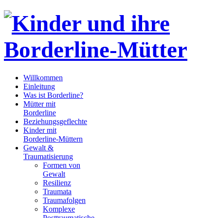
Willkommen
Einleitung
Was ist Borderline?
Mütter mit
Borderline
Beziehungsgeflechte
Kinder mit
Borderline-Müttern
Gewalt &
Traumatisierung
Formen von
Gewalt
Resilienz
Traumata
Traumafolgen
Komplexe
Posttraumatische