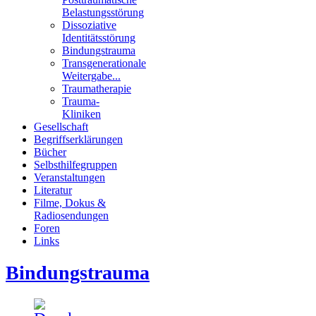
Belastungsstörung
Dissoziative
Identitätsstörung
Bindungstrauma
Transgenerationale
Weitergabe...
Traumatherapie
Trauma-
Kliniken
Gesellschaft
Begriffserklärungen
Bücher
Selbsthilfegruppen
Veranstaltungen
Literatur
Filme, Dokus &
Radiosendungen
Foren
Links
Bindungstrauma