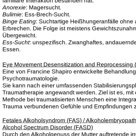
familiäre Interaktion bestanden hat.
Anorexie
: Magersucht.
Bulimie
: Ess-Brech-Sucht.
Binge Eating
: Suchtartige Heißhungeranfälle ohne
Erbrechen. Die Folge ist meistens Gewichtszunah
Übergewicht.
Ess-Sucht
: unspezifisch. Zwanghaftes, andauern
Essen.
Eye Movement Desensitization and Reprocessing
Eine von Francine Shapiro entwickelte Behandlun
Psychotraumatologie.
Sie kann nach einer umfassenden Stabilisierungsp
Traumatherapie angewandt werden. Ziel ist es, mit 
Methode bei traumatisierten Menschen eine Integra
Trauma verbundenen Gefühle und Empfindungen 
Fetales Alkoholsyndrom (FAS) / Alkoholembryopathi
Alcohol Spectrum Disorder (FASD)
Durch den Alkoholgenuss der Mutter auftretende irr