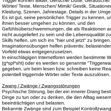
Trigger können Bilder, Gerüche/ Düfte, Geräusche
Wörter/ Texte, Menschen/ Mimik/ Gestik, Situatione
Kleidung, Szenen, Jahrestage, Details in der Umge
Es ist gut, seine persönlichen Trigger zu kennen, u
ihnen besser umgehen zu können, und den
Gefühlsüberschwemmungen, die als Reaktionen au
nicht ausgeliefert zu sein und die Lebensqualität z
Skills helfen, um sich ins "hier und jetzt" zu bringen.
Imaginationsübungen helfen präventiv, belastenden
Vorfeld etwas entgegenzusetzen.
In einschlägigen Internetforen werden bestimmte Wö
(g*spl*sht) oder es werden so genannte "Triggerw
gegeben, um beim lesen bzw. schreiben keine Rea
potentiell triggernde Wörter oder Texte auszulösen.
Zwang / Zwänge / Zwangsstörungen
Psychische Störung, bei der ein innerer Drang bes
Dinge zu tun oder zu denken, die den Alltag wesent
beeinträchtigen und belasten.
Bekannte Zwänge sind zum Beispiel Kontrollzwang