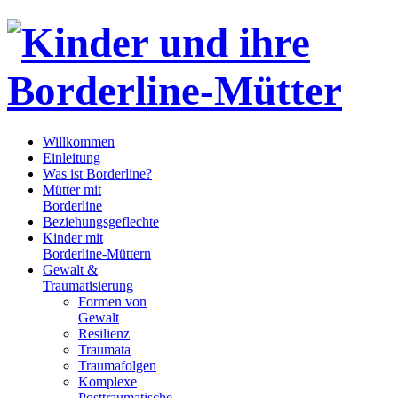
Willkommen
Einleitung
Was ist Borderline?
Mütter mit
Borderline
Beziehungsgeflechte
Kinder mit
Borderline-Müttern
Gewalt &
Traumatisierung
Formen von
Gewalt
Resilienz
Traumata
Traumafolgen
Komplexe
Posttraumatische