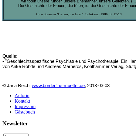
wir töten unsere Kinder, unsere Ehemänner, unsere Geliebten. (...
Die Geschichte der Frauen, die töten, ist die Geschichte der Fraue
Anne Jones in "Frauen, die töten", Suhrkamp 1986, S. 12-13.
Quelle:
- "Geschlechtsspezifische Psychiatrie und Psychotherapie. Ein H
von Anke Rohde und Andreas Marneros, Kohlhammer Verlag, Stuttg
© Jana Reich,
www.borderline-muetter.de
, 2013-03-08
Autorin
Kontakt
Impressum
Gästebuch
Newsletter