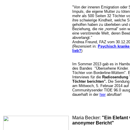
"Von der inneren Emigration oder
Impuls, die eigene Mutter zu töten
mehr als 500 Seiten 32 Töchter vo
ihre schwierige Kindheit, welche S
geholfen haben zu überleben und 
Beziehung, die nie „normal“ sein w
eine verstörende Welt, deren Bew
abverlangt."
Andrea Freund, FAZ vom 30.12.20
(Rezensiert in:
Psychisch kranke 
lieb?
)
Im Sommer 2013 gab es in Hambur
des Bandes "Übersehene Kinder. 
Töchter von Borderline-Müttern". 
Interviews für die
Radiosendung 
Töchter berichten".
Die Sendun
am Mittwoch, 5. Februar 2014 au
Communitysender TIDE 96.0 ausge
dauerhaft in der
hier
abrufbar!
Maria Becker:
"Ein Elefant
anonymer Bericht"