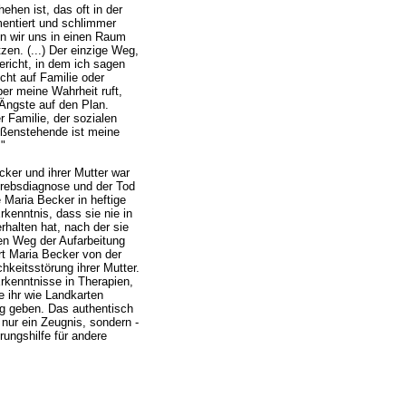
ehen ist, das oft in der
entiert und schlimmer
en wir uns in einen Raum
en. (...)
Der einzige Weg,
ericht, in dem ich sagen
cht auf Familie oder
r meine Wahrheit ruft,
 Ängste auf den Plan.
r Familie, der sozialen
ußenstehende ist meine
"
ker und ihrer Mutter war
 Krebsdiagnose und der Tod
 Maria Becker in heftige
kenntnis, dass sie nie in
rhalten hat, nach der sie
n Weg der Aufarbeitung
rt Maria Becker von der
hkeitsstörung ihrer Mutter.
Erkenntnisse in Therapien,
e ihr wie Landkarten
eg geben. Das authentisch
 nur ein Zeugnis, sondern -
rungshilfe für andere