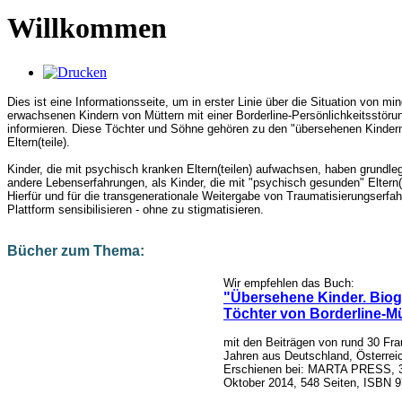
Willkommen
Dies ist eine Informationsseite, um in erster Linie über die Situation von mi
erwachsenen Kindern von Müttern mit einer Borderline-Persönlichkeitsstöru
informieren. Diese Töchter und Söhne gehören zu den "übersehenen Kinder
Eltern(teile).
Kinder, die mit psychisch kranken Eltern(teilen) aufwachsen, haben grundle
andere Lebenserfahrungen, als Kinder, die mit "psychisch gesunden" Eltern(
Hierfür und für die transgenerationale Weitergabe von Traumatisierungserfah
Plattform sensibilisieren - ohne zu stigmatisieren.
Bücher zum Thema:
Wir empfehlen das Buch:
"Übersehene Kinder. Biog
Töchter von Borderline-M
mit den Beiträgen von rund 30 Fr
Jahren aus
Deutschland, Österrei
Erschienen bei: MARTA PRESS,
Oktober 2014
, 548 Seiten,
ISBN 9