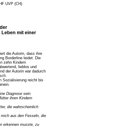
 CHF UVP (CH)
der
Leben mit einer
ert die Autorin, dass ihre
ng Borderline leidet. Die
ren zehn Kindern
abwertend, lieblos und
end der Autorin war dadurch
isch.
 Sozialisierung reicht bis
hinein.
eine Diagnose sein.
ütter ihren Kindern
ter, die wahrscheinlich
 mich aus den Fesseln, die
eln erkennen musste, zu