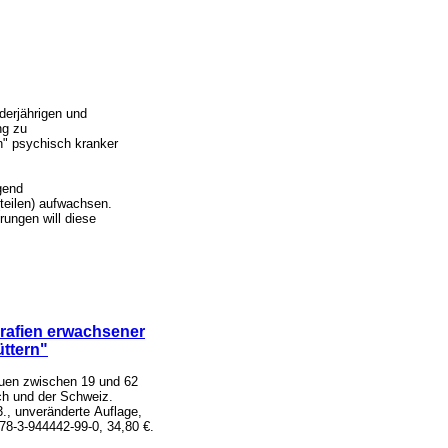
nderjährigen und
ng zu
n" psychisch kranker
gend
teilen) aufwachsen.
rungen will diese
rafien erwachsener
üttern"
auen zwischen 19 und 62
ch und der Schweiz.
3., unveränderte Auflage,
78-3-944442-99-0
, 34,80 €.