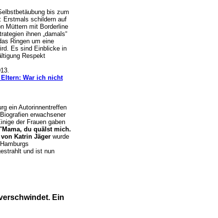
 Selbstbetäubung bis zum
: Erstmals schildern auf
n Müttern mit Borderline
trategien ihnen „damals“
das Ringen um eine
ird. Es sind Einblicke in
ältigung Respekt
13.
Eltern: War ich nicht
g ein Autorinnentreffen
Biografien erwachsener
Einige der Frauen gaben
"Mama, du quälst mich.
g
von Katrin Jäger
wurde
f Hamburgs
strahlt und ist nun
 verschwindet. Ein