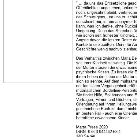
"
... da uns das Entsetzliche gesch
Öffentlichkeit ungesehen, unkomm
noch, ungesühnt bleibt, verkriech
des Schweigens, um uns zu schütz
so scheint mir, ist ein anonymer B
kann, was ich denke, ohne Rücksi
Umgebung. Denn das Sprechen übe
wie schon seit frühester Kindheit,
Ängste davor, die letzten Reste de
Kontakte einzubüßen. Denn für A
Geschichte wenig nachvollziehbar.
Das Verhältnis zwischen Maria Bec
seit ihrer Kindheit schwierig. Die
der Mutter stürzen die erwachsene
psychische Krisen. Zu krass die Er
ihrem Leben die Liebe der Mutter e
sich so sehnte. Auf dem mühsame
der familiären Vergangenheit erfäh
mutmaßlichen Borderline-Persönlic
Sie findet Hilfe, Erklärungen und 
Vorträgen, Filmen und Büchern, di
Orientierung auf ihrem Heilungsw
geschriebene Buch ist damit nicht
im besten Fall - auch eine Orientie
betroffene erwachsene Kinder.
Marta Press 2020
ISBN:
978-3-944442-63-1
140 Seiten