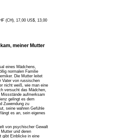
CHF (CH), 17,00 US$, 13,00
 kam, meiner Mutter
ksal eines Mädchens,
öllig normalen Familie
miker. Die Mutter leitet
er Vater von russischen
er nicht weiß, wie man eine
ich versucht das Mädchen,
en Missstände aufmerksam
lienz gelingt es dem
nd Zuwendung zu
aut, seine wahren Gefühle
fängt es an, sein eigenes
elt von psychischer Gewalt
e Mutter und deren
gibt Einblicke in eine