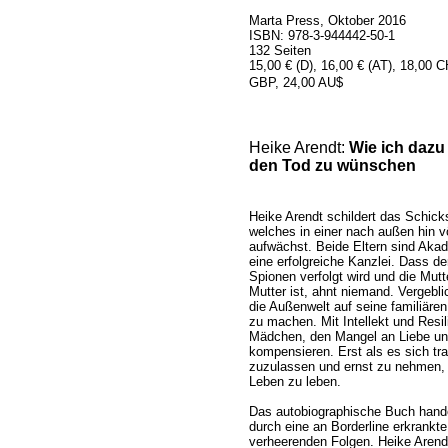
Marta Press, Oktober 2016
ISBN: 978-3-944442-50-1
132 Seiten
15,00 € (D), 16,00 € (AT), 18,00 
GBP, 24,00 AU$
Heike Arendt:
Wie ich dazu
den Tod zu wünschen
Heike Arendt schildert das Schic
welches in einer nach außen hin v
aufwächst. Beide Eltern sind Akade
eine erfolgreiche Kanzlei. Dass d
Spionen verfolgt wird und die Mutt
Mutter ist, ahnt niemand. Vergebl
die Außenwelt auf seine familiär
zu machen. Mit Intellekt und Resi
Mädchen, den Mangel an Liebe u
kompensieren. Erst als es sich tr
zuzulassen und ernst zu nehmen, 
Leben zu leben.
Das autobiographische Buch hand
durch eine an Borderline erkrankt
verheerenden Folgen. Heike Arendt 