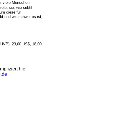
ür viele Menschen
eibt sie, wie subtil
um diese für
t und wie schwer es ist,
 (UVP), 23,00 US$, 18,00
pliziert hier
.de