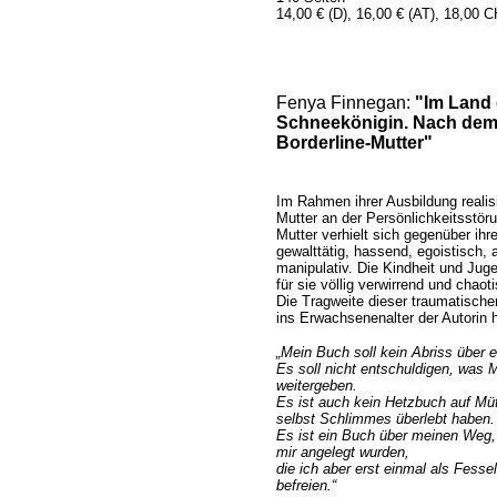
14,00 € (D), 16,00 € (AT), 18,00
Fenya Finnegan:
"Im Land 
Schneekönigin. Nach dem 
Borderline-Mutter"
Im Rahmen ihrer Ausbildung realisi
Mutter an der Persönlichkeitsstöru
Mutter verhielt sich gegenüber ih
gewalttätig, hassend, egoistisch, 
manipulativ. Die Kindheit und Jug
für sie völlig verwirrend und chaot
Die Tragweite dieser traumatischen
ins Erwachsenenalter der Autorin 
„Mein Buch soll kein Abriss über 
Es soll nicht entschuldigen, was M
weitergeben.
Es ist auch kein Hetzbuch auf Müt
selbst Schlimmes überlebt haben.
Es ist ein Buch über meinen Weg,
mir angelegt wurden,
die ich aber erst einmal als Fess
befreien.“